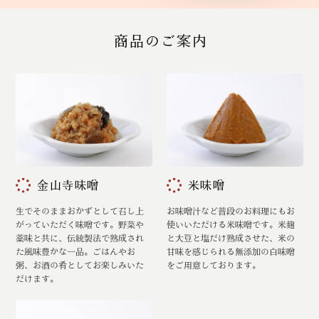
商品のご案内
金山寺味噌
米味噌
生でそのままおかずとして召し上
お味噌汁など普段のお料理にもお
がっていただく味噌です。野菜や
使いいただける米味噌です。米麹
薬味と共に、伝統製法で熟成され
と大豆と塩だけ熟成させた、米の
た風味豊かな一品。ごはんやお
甘味を感じられる無添加の白味噌
粥、お酒の肴としてお楽しみいた
をご用意しております。
だけます。